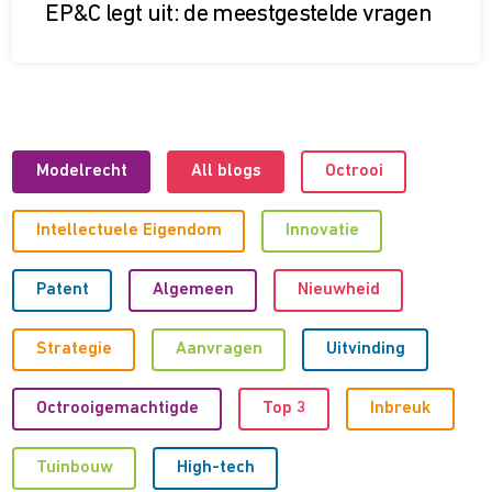
EP&C legt uit: de meest­gestelde vragen
Modelrecht
All blogs
Octrooi
Intellectuele Eigendom
Innovatie
Patent
Algemeen
Nieuwheid
Strategie
Aanvragen
Uitvinding
Octrooigemachtigde
Top 3
Inbreuk
Tuinbouw
High-tech