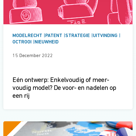
MODELRECHT
|
PATENT
|
STRATEGIE
|
UITVINDING
|
OCTROOI
|
NIEUWHEID
15 December 2022
Eén ontwerp: Enkel­vou­dig of meer­
voudig model? De voor- en nadelen op
een rij