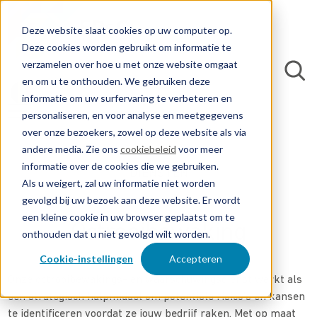
Deze website slaat cookies op uw computer op.
Deze cookies worden gebruikt om informatie te
verzamelen over hoe u met onze website omgaat
en om u te onthouden. We gebruiken deze
informatie om uw surfervaring te verbeteren en
personaliseren, en voor analyse en meetgegevens
over onze bezoekers, zowel op deze website als via
andere media. Zie ons
cookiebeleid
voor meer
informatie over de cookies die we gebruiken.
DIENSTEN
Als u weigert, zal uw informatie niet worden
gevolgd bij uw bezoek aan deze website. Er wordt
een kleine cookie in uw browser geplaatst om te
Octrooibewaking
onthouden dat u niet gevolgd wilt worden.
Cookie-instellingen
Accepteren
Onze octrooibewakings- en waarschuwingsdienst werkt als
een strategisch hulpmiddel om potentiële risico’s en kansen
te identificeren voordat ze jouw bedrijf raken. Met op maat