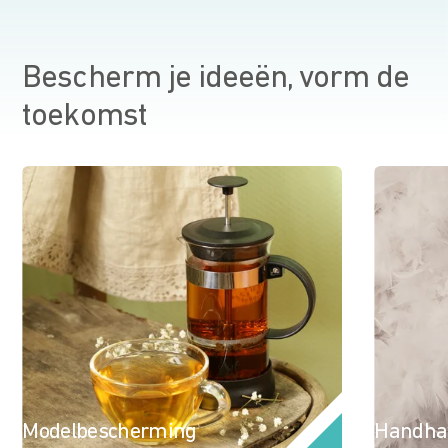
Bescherm je ideeën, vorm de
toekomst
Modelbescherming
Handhav