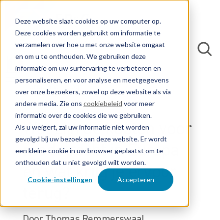
Deze website slaat cookies op uw computer op.
Deze cookies worden gebruikt om informatie te
verzamelen over hoe u met onze website omgaat
en om u te onthouden. We gebruiken deze
informatie om uw surfervaring te verbeteren en
personaliseren, en voor analyse en meetgegevens
Terug naar blogs
over onze bezoekers, zowel op deze website als via
andere media. Zie ons
cookiebeleid
voor meer
informatie over de cookies die we gebruiken.
Wat zijn de kosten voor
Als u weigert, zal uw informatie niet worden
gevolgd bij uw bezoek aan deze website. Er wordt
modelrecht in Europa
een kleine cookie in uw browser geplaatst om te
onthouden dat u niet gevolgd wilt worden.
en wat krijg je ervoor
Cookie-instellingen
Accepteren
terug?
Door Thomas Remmerswaal