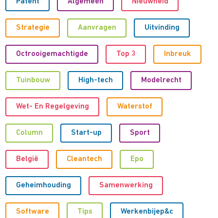
Patent
Algemeen
Nieuwheid
Strategie
Aanvragen
Uitvinding
Octrooigemachtigde
Top 3
Inbreuk
Tuinbouw
High-tech
Modelrecht
Wet- En Regelgeving
Waterstof
Column
Start-up
Sport
België
Cleantech
Epo
Geheimhouding
Samenwerking
Software
Tips
Werkenbijep&c