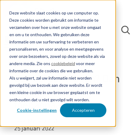
Deze website slaat cookies op uw computer op.
Deze cookies worden gebruikt om informatie te
verzamelen over hoe u met onze website omgaat
en om u te onthouden. We gebruiken deze
informatie om uw surfervaring te verbeteren en
personaliseren, en voor analyse en meetgegevens
Terug naar blogs
over onze bezoekers, zowel op deze website als via
andere media. Zie ons
cookiebeleid
voor meer
informatie over de cookies die we gebruiken.
Octrooi aanvragen? Dan
Als u weigert, zal uw informatie niet worden
gevolgd bij uw bezoek aan deze website. Er wordt
moet je uitvinding
een kleine cookie in uw browser geplaatst om te
onthouden dat u niet gevolgd wilt worden.
toepasbaar zijn
Cookie-instellingen
Accepteren
Door Mark Jolink
25 januari 2022