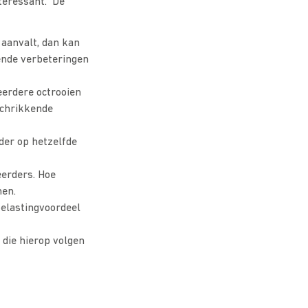
nteressant. De
 aanvalt, dan kan
lende verbeteringen
eerdere octrooien
fschrikkende
der op hetzelfde
eerders. Hoe
nen.
elastingvoordeel
 die hierop volgen