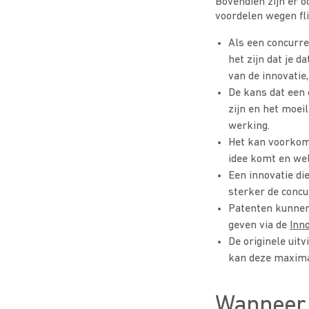
Bovendien zijn er 
voordelen wegen fli
Als een concurre
het zijn dat je d
van de innovatie,
De kans dat een 
zijn en het moeil
werking.
Het kan voorkome
idee komt en wel
Een innovatie di
sterker de concu
Patenten kunnen
geven via de
Inn
De originele uit
kan deze maxima
Wanneer i