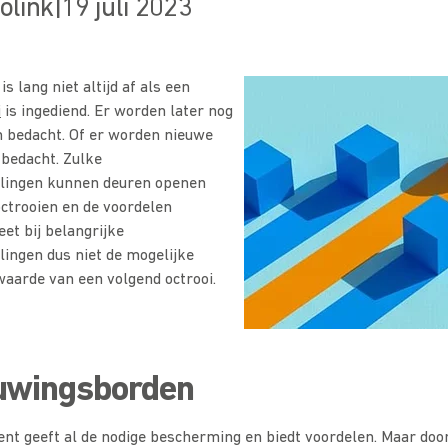
olink
|
19 juli 2023
is lang niet altijd af als een
i
is ingediend. Er worden later nog
 bedacht. Of er worden nieuwe
bedacht. Zulke
lingen kunnen deuren openen
ctrooien en de voordelen
eet bij belangrijke
ingen dus niet de mogelijke
aarde van een volgend octrooi.
uwingsborden
ent geeft al de nodige bescherming en biedt voordelen. Maar doo