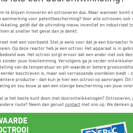
m te blijven innoveren en octrooieren dus. Maar wanneer komt 
n aanmerking voor patentbescherming? Voor alle octrooien, ook 
ikkeling, geldt dat de uitvinding nieuw, inventief en industrieel
chien al sneller het geval dan je denkt.
et met een voorbeeld. Stel je eens voor dat je een bioreactor h
eien. Op deze reactor heb je een octrooi. Het apparaat is in ge
bedoeld was. Het octrooi zorgt ervoor dat een ander niet ook dez
 zonder jouw toestemming. Vervolgens ga je verder ontwikkelen 
telling van de temperatuur en pH-waarde er betere groeiconditie
t eerder beschreven is, maar wel verrassende voordelen biedt - 
iëntere productie - dan kun je hier een octrooi op aanvragen. Dit
eling en zou bouw je aan een stevige bescherming van jouw inno
wat je het beste kunt doen met doorontwikkelingen? Octrooieren
andere route? Neem dan gerust
contact
met ons op. We denken g