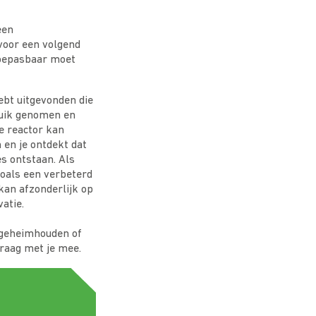
een
voor een volgend
 toepasbaar moet
ebt uitgevonden die
bruik genomen en
e reactor kan
en je ontdekt dat
s ontstaan. Als
zoals een verbeterd
 kan afzonderlijk op
vatie.
, geheimhouden of
raag met je mee.