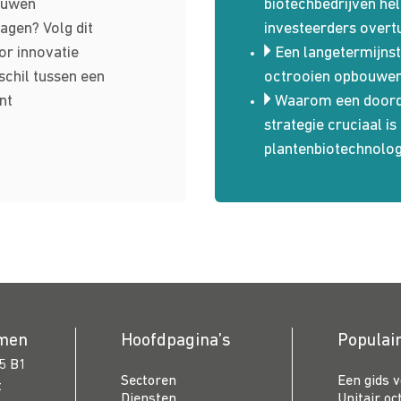
ouwen
biotechbedrijven hel
agen? Volg dit
investeerders overt
or innovatie
Een langetermijnst
schil tussen een
octrooien opbouwe
nt
Waarom een doord
strategie cruciaal is 
plantenbiotechnolog
emen
Hoofdpagina’s
Populai
5 B1
Sectoren
Een gids 
t
Diensten
Unitair oc