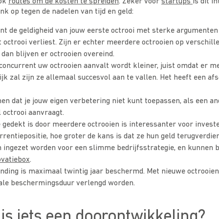
ook
routes om de kosten te spreiden
. Zeker voor
startups
is dit i
nk op tegen de nadelen van tijd en geld:
nt de geldigheid van jouw eerste octrooi met sterke argumenten
at octrooi verliest. Zijn er echter meerdere octrooien op verschil
 dan blijven er octrooien overeind.
concurrent uw octrooien aanvalt wordt kleiner, juist omdat er m
ijk zal zijn ze allemaal succesvol aan te vallen. Het heeft een a
n dat je jouw eigen verbetering niet kunt toepassen, als een an
 octrooi aanvraagt.
e gedekt is door meerdere octrooien is interessanter voor invest
rrentiepositie, hoe groter de kans is dat ze hun geld terugverdie
 ingezet worden voor een slimme bedrijfsstrategie, en kunnen b
ovatiebox
.
vinding is maximaal twintig jaar beschermd. Met nieuwe octrooien
le beschermingsduur verlengd worden.
s iets een doorontwikkeling?