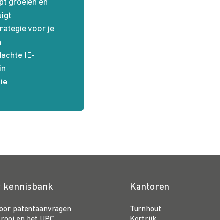
pt groeien en
uigt
rategie voor je
n
achte IE-
in
ie
r kennisbank
Kantoren
voor patentaanvragen
Turnhout
trooi en het UPC
Kortrijk