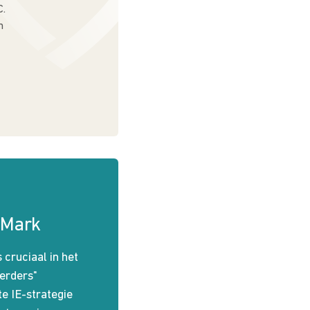
C.
n
 Mark
s cruciaal in het
erders"
e IE-strategie