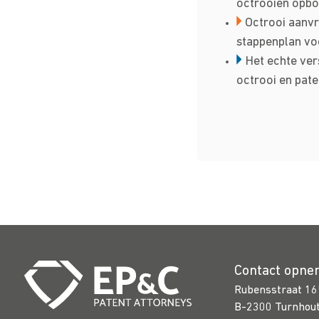
octrooien opb
Octrooi aanvr
stappenplan vo
Het echte ver
octrooi en pate
Contact opn
Rubensstraat 16
B-2300 Turnhou