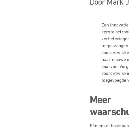
Door Mark J
Een innovatie 
eerste
octroo
verbeteringen
toepassingen 
doorontwikke
naar nieuwe o
daarvan. Verg
doorontwikkel
toegevoegde w
Meer
waarsch
Eén enkel basispat