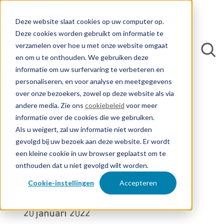
Deze website slaat cookies op uw computer op.
Deze cookies worden gebruikt om informatie te
verzamelen over hoe u met onze website omgaat
en om u te onthouden. We gebruiken deze
informatie om uw surfervaring te verbeteren en
personaliseren, en voor analyse en meetgegevens
Terug naar blogs
over onze bezoekers, zowel op deze website als via
andere media. Zie ons
cookiebeleid
voor meer
informatie over de cookies die we gebruiken.
Wat nieuwsgierige
Als u weigert, zal uw informatie niet worden
gevolgd bij uw bezoek aan deze website. Er wordt
octrooigemachtigden
een kleine cookie in uw browser geplaatst om te
onthouden dat u niet gevolgd wilt worden.
inspireert
Cookie-instellingen
Accepteren
Door Mark Jolink
20 januari 2022