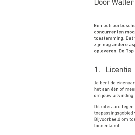
Door Walter
Een octrooi besche
concurrenten moge
toestemming. Dat v
zijn nog andere as
opleveren. De Top 3
1. Licentie
Je bent de eigenaar
het aan één of meer
om jouw uitvinding 
Dit uiteraard tege
toepassingsgebied 
Bijvoorbeeld om toe
binnenkomt.