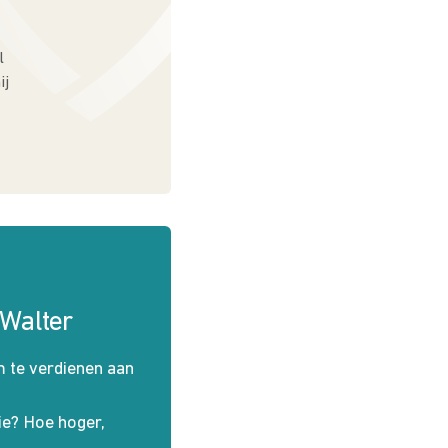
l
ij
Walter
 te verdienen aan
ie? Hoe hoger,