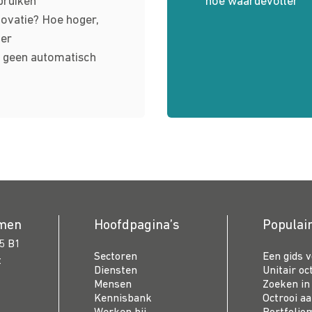
bruiken
hoe waardevoller
ovatie? Hoe hoger,
ler
 geen automa­­tisch
emen
Hoofdpagina’s
Populai
5 B1
Sectoren
Een gids 
t
Diensten
Unitair oc
Mensen
Zoeken in
Kennisbank
Octrooi a