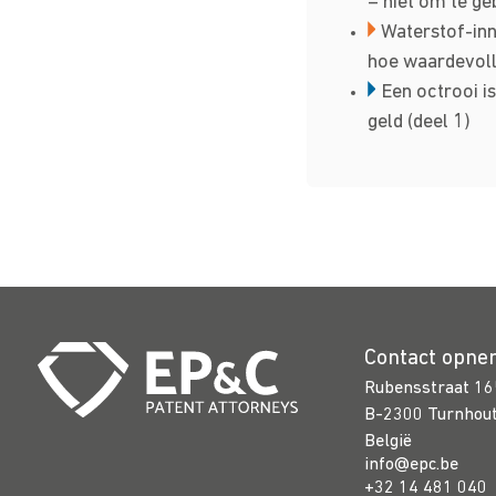
– niet om te ge
Waterstof-inn
hoe waardevol
Een octrooi is
geld (deel 1)
Contact opn
Rubensstraat 16
B-2300 Turnhou
België
info@epc.be
+32 14 481 040