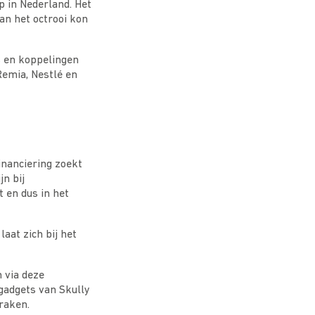
p in Nederland. Het
an het octrooi kon
s en koppelingen
Remia, Nestlé en
inanciering zoekt
n bij
 en dus in het
aat zich bij het
 via deze
gadgets van Skully
raken.