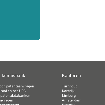
r kennisbank
Kantoren
voor patentaanvragen
Turnhout
trooi en het UPC
Kortrijk
 patentdatabanken
Limburg
anvragen
Amsterdam