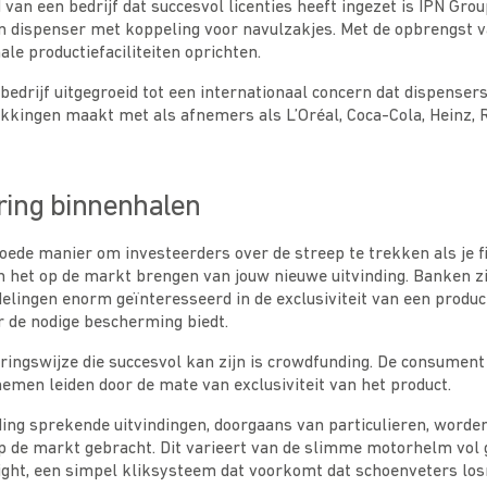
van een bedrijf dat succesvol licenties heeft ingezet is IPN Grou
en dispenser met koppeling voor navulzakjes. Met de opbrengst v
ale productiefaciliteiten oprichten.
bedrijf uitgegroeid tot een internationaal concern dat dispenser
kkingen maakt met als afnemers als L’Oréal, Coca-Cola, Heinz, 
ring binnenhalen
goede manier om investeerders over de streep te trekken als je f
n het op de markt brengen van jouw nieuwe uitvinding. Banken zij
elingen enorm geïnteresseerd in de exclusiviteit van een product
r de nodige bescherming biedt.
ringswijze die succesvol kan zijn is crowdfunding. De consument l
nemen leiden door de mate van exclusiviteit van het product.
ding sprekende uitvindingen, doorgaans van particulieren, worden
p de markt gebracht. Dit varieert van de slimme motorhelm vol 
ight, een simpel kliksysteem dat voorkomt dat schoenveters los