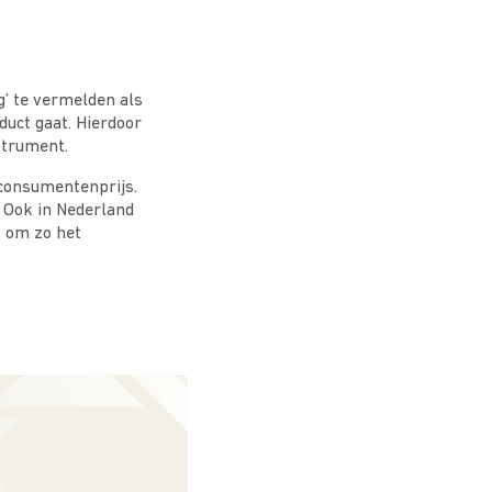
g’ te vermelden als
duct gaat. Hierdoor
strument.
 consumentenprijs.
. Ook in Nederland
s om zo het