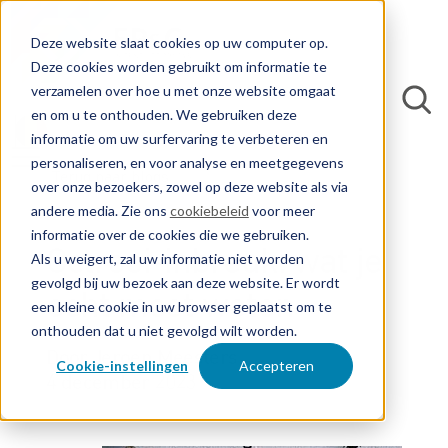
Deze website slaat cookies op uw computer op.
Deze cookies worden gebruikt om informatie te
verzamelen over hoe u met onze website omgaat
en om u te onthouden. We gebruiken deze
informatie om uw surfervaring te verbeteren en
personaliseren, en voor analyse en meetgegevens
Terug naar blogs
over onze bezoekers, zowel op deze website als via
andere media. Zie ons
cookiebeleid
voor meer
informatie over de cookies die we gebruiken.
Octrooi-inbreuk: wat je
Als u weigert, zal uw informatie niet worden
gevolgd bij uw bezoek aan deze website. Er wordt
echt moet weten
een kleine cookie in uw browser geplaatst om te
onthouden dat u niet gevolgd wilt worden.
Door Jeroen Meesters
Cookie-instellingen
Accepteren
4 december 2023