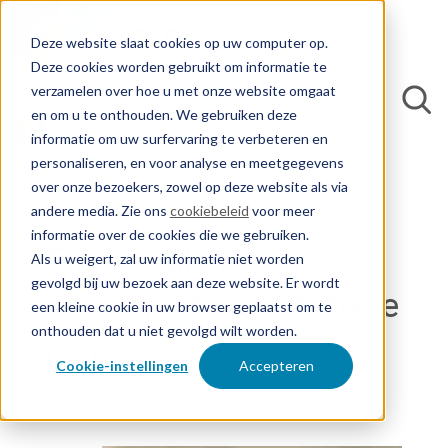
Deze website slaat cookies op uw computer op.
Deze cookies worden gebruikt om informatie te
verzamelen over hoe u met onze website omgaat
en om u te onthouden. We gebruiken deze
informatie om uw surfervaring te verbeteren en
personaliseren, en voor analyse en meetgegevens
Terug naar blogs
over onze bezoekers, zowel op deze website als via
andere media. Zie ons
cookiebeleid
voor meer
informatie over de cookies die we gebruiken.
Fietsen als een pro
Als u weigert, zal uw informatie niet worden
gevolgd bij uw bezoek aan deze website. Er wordt
dankzij octrooidatabase
een kleine cookie in uw browser geplaatst om te
onthouden dat u niet gevolgd wilt worden.
Door Kees Hollaar
Cookie-instellingen
Accepteren
11 november 2024