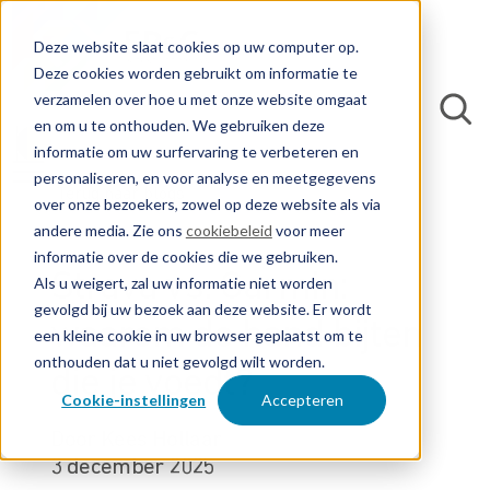
Deze website slaat cookies op uw computer op.
Deze cookies worden gebruikt om informatie te
verzamelen over hoe u met onze website omgaat
en om u te onthouden. We gebruiken deze
informatie om uw surfervaring te verbeteren en
personaliseren, en voor analyse en meetgegevens
Terug naar blogs
over onze bezoekers, zowel op deze website als via
andere media. Zie ons
cookiebeleid
voor meer
informatie over de cookies die we gebruiken.
Strava vs. Garmin:
Als u weigert, zal uw informatie niet worden
gevolgd bij uw bezoek aan deze website. Er wordt
waarom de hand bijten
een kleine cookie in uw browser geplaatst om te
onthouden dat u niet gevolgd wilt worden.
die je voedt?
Cookie-instellingen
Accepteren
Door Kees Hollaar
3 december 2025