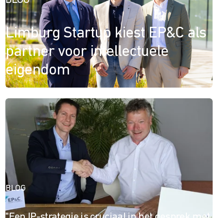
BLOG
Limburg Startup kiest EP&C als
partner voor intellectuele
eigendom
BLOG
''Een IP-strategie is cruciaal in het gesprek met