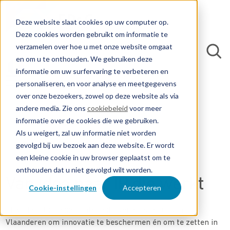
Deze website slaat cookies op uw computer op.
Deze cookies worden gebruikt om informatie te
verzamelen over hoe u met onze website omgaat
en om u te onthouden. We gebruiken deze
informatie om uw surfervaring te verbeteren en
personaliseren, en voor analyse en meetgegevens
over onze bezoekers, zowel op deze website als via
andere media. Zie ons
cookiebeleid
voor meer
informatie over de cookies die we gebruiken.
Als u weigert, zal uw informatie niet worden
gevolgd bij uw bezoek aan deze website. Er wordt
een kleine cookie in uw browser geplaatst om te
onthouden dat u niet gevolgd wilt worden.
Van idee naar IP die werkt
Cookie-instellingen
Accepteren
EP&C helpt groeigerichte bedrijven en startups in
Vlaanderen om innovatie te beschermen én om te zetten in