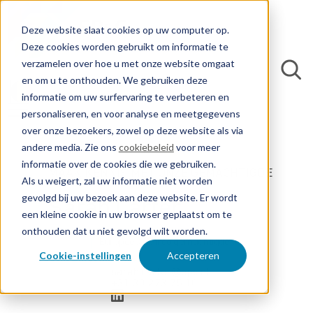
Deze website slaat cookies op uw computer op.
Deze cookies worden gebruikt om informatie te
verzamelen over hoe u met onze website omgaat
en om u te onthouden. We gebruiken deze
informatie om uw surfervaring te verbeteren en
personaliseren, en voor analyse en meetgegevens
over onze bezoekers, zowel op deze website als via
andere media. Zie ons
cookiebeleid
voor meer
informatie over de cookies die we gebruiken.
MAAK KENNIS MET ONZE GEMACHTIGDE
Als u weigert, zal uw informatie niet worden
gevolgd bij uw bezoek aan deze website. Er wordt
Sarah Carter
een kleine cookie in uw browser geplaatst om te
onthouden dat u niet gevolgd wilt worden.
Europees Octrooigemachtigde
Cookie-instellingen
Accepteren
sarah.carter@epc.nl
+31 30 273 75 10