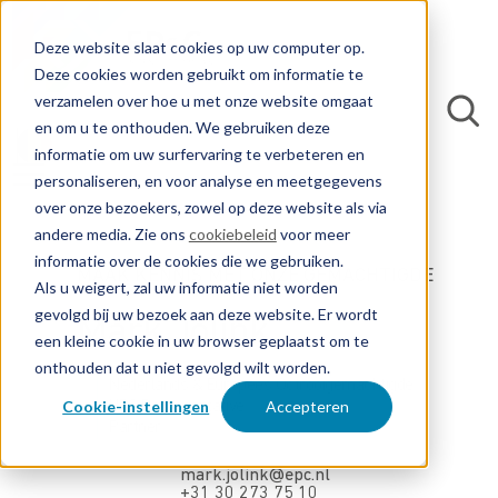
Deze website slaat cookies op uw computer op.
Deze cookies worden gebruikt om informatie te
verzamelen over hoe u met onze website omgaat
en om u te onthouden. We gebruiken deze
informatie om uw surfervaring te verbeteren en
personaliseren, en voor analyse en meetgegevens
over onze bezoekers, zowel op deze website als via
andere media. Zie ons
cookiebeleid
voor meer
informatie over de cookies die we gebruiken.
MAAK KENNIS MET ONZE GEMACHTIGDE
Als u weigert, zal uw informatie niet worden
gevolgd bij uw bezoek aan deze website. Er wordt
Mark Jolink
een kleine cookie in uw browser geplaatst om te
onthouden dat u niet gevolgd wilt worden.
Nederlands & Europees Octrooigemachtigde
Cookie-instellingen
Accepteren
UPC Representative
Partner
mark.jolink@epc.nl
+31 30 273 75 10