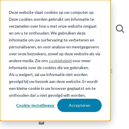
Deze website slaat cookies op uw computer op.
Deze cookies worden gebruikt om informatie te
verzamelen over hoe u met onze website omgaat
en om u te onthouden. We gebruiken deze
informatie om uw surfervaring te verbeteren en
personaliseren, en voor analyse en meetgegevens
over onze bezoekers, zowel op deze website als via
andere media. Zie ons
cookiebeleid
voor meer
informatie over de cookies die we gebruiken.
MAAK KENNIS MET ONZE GEMACHTIGDE
Als u weigert, zal uw informatie niet worden
gevolgd bij uw bezoek aan deze website. Er wordt
Mandy van Overeem
een kleine cookie in uw browser geplaatst om te
onthouden dat u niet gevolgd wilt worden.
Nederlands & Europees Octrooigemachtigde
Cookie-instellingen
Accepteren
mandy.vanovereem@epc.nl
+31 70 414 54 73