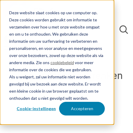
Deze website slaat cookies op uw computer op.
Deze cookies worden gebruikt om informatie te
verzamelen over hoe u met onze website omgaat
en om u te onthouden. We gebruiken deze
informatie om uw surfervaring te verbeteren en
personaliseren, en voor analyse en meetgegevens
over onze bezoekers, zowel op deze website als via
andere media. Zie ons
cookiebeleid
voor meer
informatie over de cookies die we gebruiken.
Glenne Joosten-Frenken
Als u weigert, zal uw informatie niet worden
gevolgd bij uw bezoek aan deze website. Er wordt
Management Assistant
een kleine cookie in uw browser geplaatst om te
onthouden dat u niet gevolgd wilt worden.
glenne.joosten@epc.nl
+31 46 411 39 90
Cookie-instellingen
Accepteren