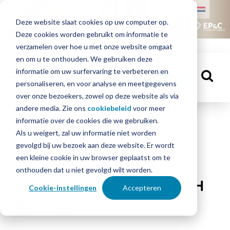
HOME
Deze website slaat cookies op uw computer op.
Deze cookies worden gebruikt om informatie te
MENSEN
verzamelen over hoe u met onze website omgaat
en om u te onthouden. We gebruiken deze
informatie om uw surfervaring te verbeteren en
KENNISBANK
MAAK EEN AFSPRAAK
personaliseren, en voor analyse en meetgegevens
over onze bezoekers, zowel op deze website als via
andere media. Zie ons
cookiebeleid
voor meer
informatie over de cookies die we gebruiken.
OVER
Als u weigert, zal uw informatie niet worden
EP&C
gevolgd bij uw bezoek aan deze website. Er wordt
een kleine cookie in uw browser geplaatst om te
CONTACT
onthouden dat u niet gevolgd wilt worden.
MAAK KENNIS MET SAVANNAH
Cookie-instellingen
Accepteren
DE WAAL