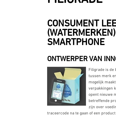
CONSUMENT LEE
(WATERMERKEN) 
SMARTPHONE
ONTWERPER VAN INNO
Filigrade is d
tussen merk en
mogelijk maak
verpakkingen k
opent nieuwe m
betreffende pr
zijn over voed
traceercode na te gaan of een product 